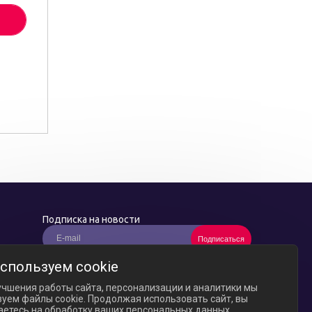
Подписка на новости
Подписаться
*
Нажимая кнопку "Подписаться", вы соглашаетесь
спользуем cookie
с
условиями обработки персональных данных
и
принимаете нашу
политику конфиденциальности
учшения работы сайта, персонализации и аналитики мы
уем файлы cookie. Продолжая использовать сайт, вы
аетесь на обработку ваших персональных данных.