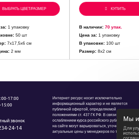
ВЫБРАТЬ ЦВЕТ/РАЗМЕР
КУПИТЬ
 за:
1 упаковку
В наличии:
70 упак.
аковке:
50 шт
Цена за:
1 упаковку
ер:
7х17,5х6 см
В упаковке:
100 шт
ина:
2 мм
Размер:
8х2 см
9:00-17:00
Интернет ресурс носит исключительно
информационный характер и не является
0-15:00
публичной офертой, определяемой
положениями ст. 437 ГК РФ. В связи с
Мы и
тный звонок
ослаблением курса российского рубля цены
на сайте могут варьироваться, уточняйте
234-24-14
Для ул
актуальные цены у менеджеров по телефону.
использ
соглаш