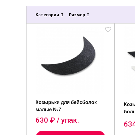
Категории
Размер
Козырьки для бейсболок
Козы
малые №7
боль
630
₽ / упак.
63