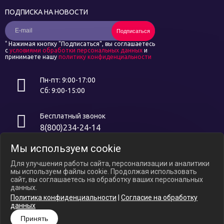
ПОДПИСКА НА НОВОСТИ
Подписаться
*
Нажимая кнопку "Подписаться", вы соглашаетесь
с
условиями обработки персональных данных
и
принимаете нашу
политику конфиденциальности
Пн-пт: 9:00-17:00
Сб: 9:00-15:00
Бесплатный звонок
8(800)234-24-14
Мы используем cookie
Интернет ресурс носит исключительно информационный характер и
не является публичной офертой, определяемой положениями ст.
Для улучшения работы сайта, персонализации и аналитики
437 ГК РФ. В связи с ослаблением курса российского рубля цены на
мы используем файлы cookie. Продолжая использовать
сайте могут варьироваться, уточняйте актуальные цены у
сайт, вы соглашаетесь на обработку ваших персональных
менеджеров по телефону.
данных.
Политика конфиденциальности
|
Согласие на обработку
Политика конфиденциальности
данных
Согласие на обработку Персональных Данных
Принять