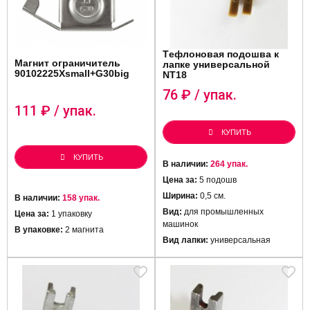
Tефлоновая подошва к
Магнит ограничитель
лапке универсальной
90102225Xsmall+G30big
NT18
76
₽ / упак.
111
₽ / упак.
КУПИТЬ
КУПИТЬ
В наличии:
264 упак.
Цена за:
5 подошв
Ширина:
0,5 см.
В наличии:
158 упак.
Вид:
для промышленных
Цена за:
1 упаковку
машинок
В упаковке:
2 магнита
Вид лапки:
универсальная