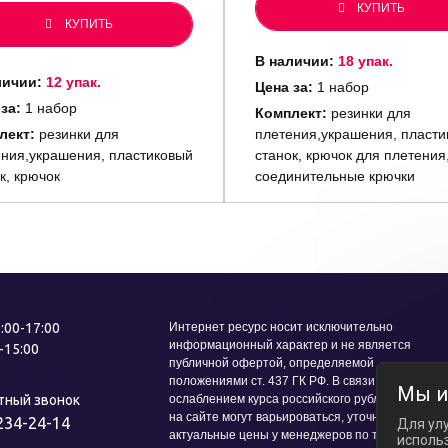
КУПИТЬ
КУПИТЬ
В наличии:
18 упак.
личии:
12 упак.
Цена за:
1 набор
 за:
1 набор
Комплект:
резинки для
лект:
резинки для
плетения,украшения, пласти
ния,украшения, пластиковый
станок, крючок для плетения
к, крючок
соединительные крючки
9:00-17:00
Интернет ресурс носит исключительно
информационный характер и не является
0-15:00
публичной офертой, определяемой
положениями ст. 437 ГК РФ. В связи с
Мы и
тный звонок
ослаблением курса российского рубля цены
на сайте могут варьироваться, уточняйте
234-24-14
Для ул
актуальные цены у менеджеров по телефону.
использ