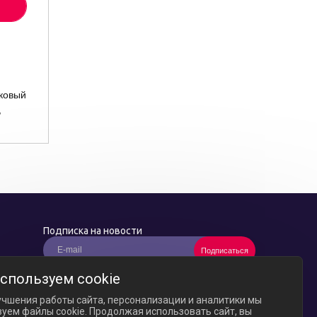
ковый
,
Подписка на новости
Подписаться
*
Нажимая кнопку "Подписаться", вы соглашаетесь
спользуем cookie
с
условиями обработки персональных данных
и
принимаете нашу
политику конфиденциальности
учшения работы сайта, персонализации и аналитики мы
уем файлы cookie. Продолжая использовать сайт, вы