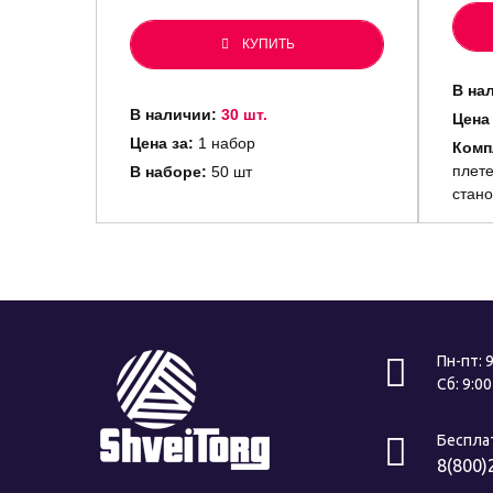
КУПИТЬ
В на
В наличии:
30 шт.
Цена
Цена за:
1 набор
Комп
плете
В наборе:
50 шт
стано
Пн-пт: 
Сб: 9:0
Беспла
8(800)