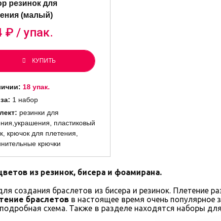
р резинок для
ения (малый)
4
₽ / упак.
КУПИТЬ
личии:
18 упак.
 за:
1 набор
лект:
резинки для
ния,украшения, пластиковый
к, крючок для плетения,
инительные крючки
ветов из резинок, бисера и фоамирана.
ля создания браслетов из бисера и резинок. Плетение ра
тение браслетов
в настоящее время очень популярное з
 подробная схема. Также в разделе находятся наборы дл