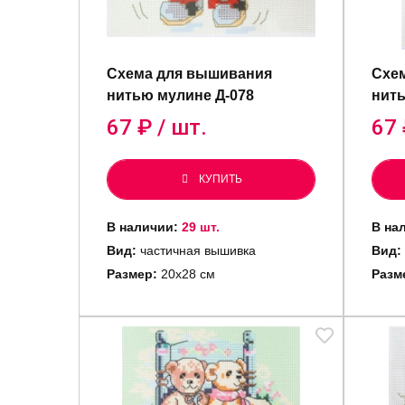
Схема для вышивания
Схе
нитью мулине Д-078
нить
67
₽ / шт.
67
КУПИТЬ
В наличии:
29 шт.
В на
Вид:
частичная вышивка
Вид:
Размер:
20х28 см
Разм