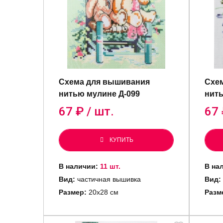
Схема для вышивания
Схе
нитью мулине Д-099
нить
67
₽ / шт.
67
КУПИТЬ
В наличии:
11 шт.
В на
Вид:
частичная вышивка
Вид:
Размер:
20х28 см
Разм