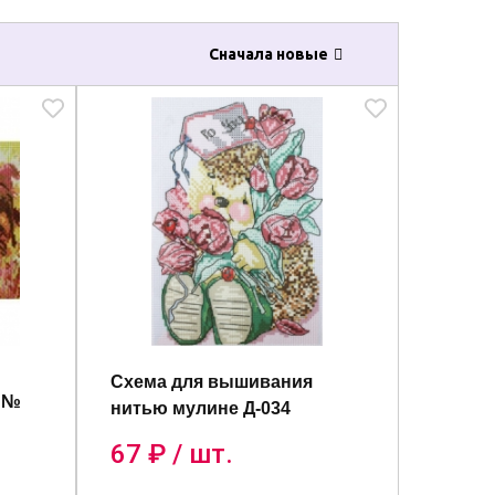
Сначала новые
Схема для вышивания
м №
нитью мулине Д-034
67
₽ / шт.