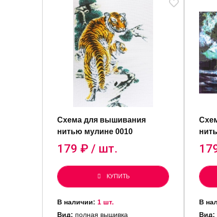
Схема для вышивания
Схе
нитью мулине 0010
нить
179
₽ / шт.
17
КУПИТЬ
В наличии:
1 шт.
В на
Вид:
полная вышивка
Вид: