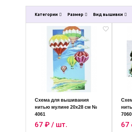
Категории
Размер
Вид вышивки
Схема для вышивания
Схе
нитью мулине 20х28 см №
нить
4061
7060
67
₽ / шт.
67