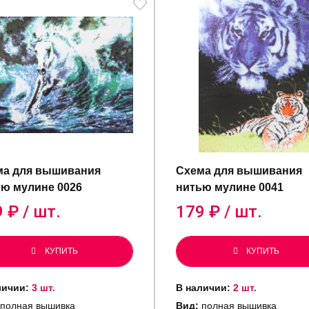
ма для вышивания
Схема для вышивания
ю мулине 0026
нитью мулине 0041
9
₽ / шт.
179
₽ / шт.
КУПИТЬ
КУПИТЬ
личии:
3 шт.
В наличии:
2 шт.
полная вышивка
Вид:
полная вышивка