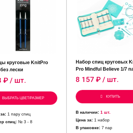
Набор спиц круговых Kn
ы круговые KnitPro
Pro Mindful Believe 1/7 п
 без лески
8 157
₽ / шт.
8
₽ / шт.
КУПИТЬ
ВЫБРАТЬ ЦВЕТ/РАЗМЕР
В наличии:
1 шт.
за:
1 пару спиц
Цена за:
1 набор
ер спиц:
№ 3 - 8
В упаковке:
7 пар