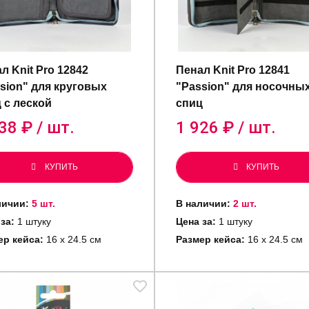
л Knit Pro 12842
Пенал Knit Pro 12841
sion" для круговых
"Passion" для носочны
 с леской
спиц
38
₽ / шт.
1 926
₽ / шт.
КУПИТЬ
КУПИТЬ
личии:
5 шт.
В наличии:
2 шт.
 за:
1 штуку
Цена за:
1 штуку
ер кейса:
16 x 24.5 см
Размер кейса:
16 x 24.5 см