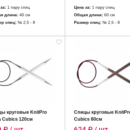
за:
1 пару спиц
Цена за:
1 пару спиц
я длина:
40 см
Общая длина:
60 см
ер спиц:
№ 2,5 - 8
Размер спиц:
№ 2,5 - 8
ы круговые KnitPro
Спицы круговые KnitPr
 Cubics 120см
Cubics 80см
9
₽ / шт.
624
₽ / шт.