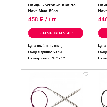
Спицы круговые KnitPro
Спиц
Nova Metal 50см
Nova
458
₽ / шт.
44
ВЫБРАТЬ ЦВЕТ/РАЗМЕР
Цена за:
1 пару спиц
Цена 
Общая длина:
50 см
Обща
Размер спиц:
№ 2 - 12
Разм