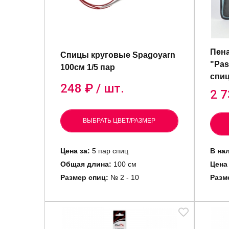
Пена
Спицы круговые Spagoyarn
"Pas
100см 1/5 пар
спиц
248
₽ / шт.
2 7
ВЫБРАТЬ ЦВЕТ/РАЗМЕР
Цена за:
5 пар спиц
В на
Общая длина:
100 см
Цена
Размер спиц:
№ 2 - 10
Разм