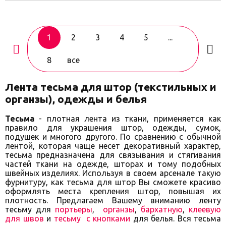
1
2
3
4
5
...
8
все
Лента тесьма для штор (текстильных и
органзы), одежды и белья
Тесьма
- плотная лента из ткани, применяется как
правило для украшения штор, одежды, сумок,
подушек и многого другого. По сравнению с обычной
лентой, которая чаще несет декоративный характер,
тесьма предназначена для связывания и стягивания
частей ткани на одежде, шторах и тому подобных
швейных изделиях. Используя в своем арсенале такую
фурнитуру, как тесьма для штор Вы сможете красиво
оформлять места крепления штор, повышая их
плотность. Предлагаем Вашему вниманию ленту
тесьму для
портьеры
,
органзы
,
бархатную
,
клеевую
для швов
и
тесьму с кнопками
для белья. Вся тесьма