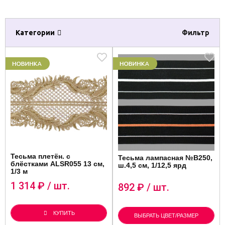
Категории
Фильтр
Тесьма плетён. с
Тесьма лампасная №B250,
блёстками ALSR055 13 см,
ш.4,5 см, 1/12,5 ярд
1/3 м
1 314
₽ / шт.
892
₽ / шт.
КУПИТЬ
ВЫБРАТЬ ЦВЕТ/РАЗМЕР