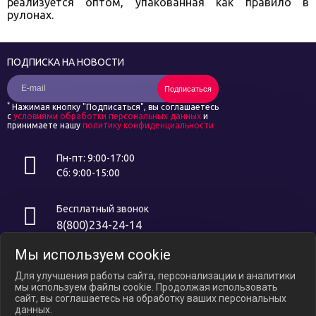
реализуется оптом, упакованная как правило в
рулонах.
ПОДПИСКА НА НОВОСТИ
Подписаться
*
Нажимая кнопку "Подписаться", вы соглашаетесь
с
условиями обработки персональных данных
и
принимаете нашу
политику конфиденциальности
Пн-пт: 9:00-17:00
Сб: 9:00-15:00
Бесплатный звонок
8(800)234-24-14
Мы используем cookie
Интернет ресурс носит исключительно информационный характер и
не является публичной офертой, определяемой положениями ст.
Для улучшения работы сайта, персонализации и аналитики
437 ГК РФ. В связи с ослаблением курса российского рубля цены на
мы используем файлы cookie. Продолжая использовать
сайте могут варьироваться, уточняйте актуальные цены у
сайт, вы соглашаетесь на обработку ваших персональных
менеджеров по телефону.
данных.